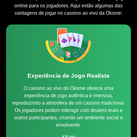
online para os jogadores. Aqui estão algumas das
vantagens de jogar no cassino ao vivo da Oksme:
Experiência de Jogo Realista
O cassino ao vivo do Oksme oferece uma
experiência de jogo autêntica e imersiva,
reproduzindo a atmosfera de um cassino tradicional.
Os jogadores podem interagir com dealers reais e
outros participantes, criando um ambiente social e
envolvente.
KKvip