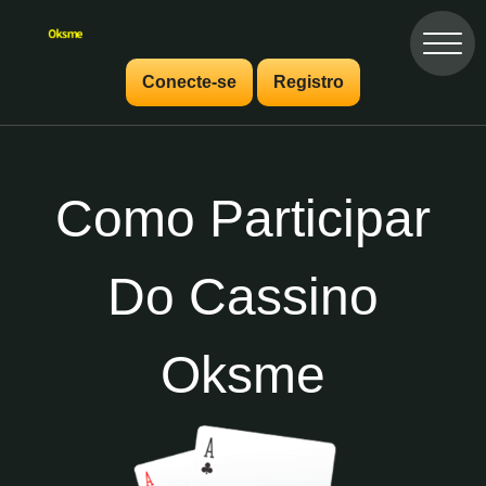
Conecte-se
Registro
Como Participar
Do Cassino
Oksme