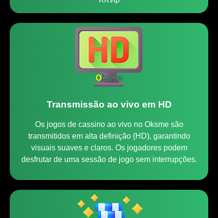
Transmissão ao vivo em HD
Os jogos de cassino ao vivo no Oksme são
transmitidos em alta definição (HD), garantindo
visuais suaves e claros. Os jogadores podem
desfrutar de uma sessão de jogo sem interrupções.