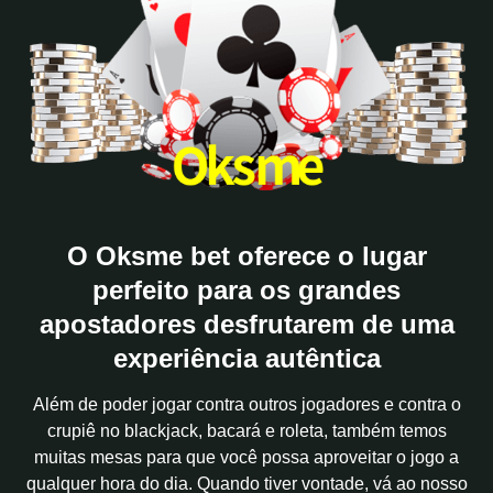
O Oksme bet oferece o lugar
perfeito para os grandes
apostadores desfrutarem de uma
experiência autêntica
Além de poder jogar contra outros jogadores e contra o
crupiê no blackjack, bacará e roleta, também temos
muitas mesas para que você possa aproveitar o jogo a
qualquer hora do dia. Quando tiver vontade, vá ao nosso