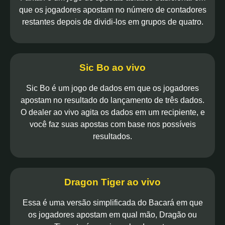
que os jogadores apostam no número de contadores
restantes depois de dividi-los em grupos de quatro.
Sic Bo ao vivo
Sic Bo é um jogo de dados em que os jogadores
apostam no resultado do lançamento de três dados.
O dealer ao vivo agita os dados em um recipiente, e
você faz suas apostas com base nos possíveis
resultados.
Dragon Tiger ao vivo
Essa é uma versão simplificada do Bacará em que
os jogadores apostam em qual mão, Dragão ou