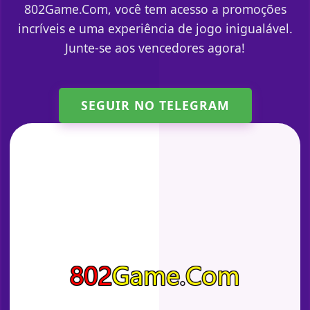
802Game.Com, você tem acesso a promoções
incríveis e uma experiência de jogo inigualável.
Junte-se aos vencedores agora!
SEGUIR NO TELEGRAM