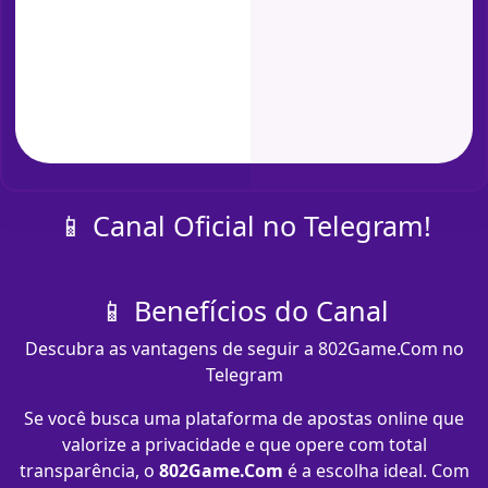
📱 Canal Oficial no Telegram!
📱 Benefícios do Canal
Descubra as vantagens de seguir a 802Game.Com no
Telegram
Se você busca uma plataforma de apostas online que
valorize a privacidade e que opere com total
transparência, o
802Game.Com
é a escolha ideal. Com