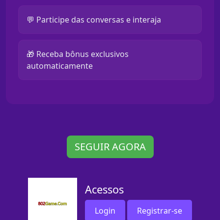
💬 Participe das conversas e interaja
🎁 Receba bônus exclusivos
automaticamente
SEGUIR AGORA
Acessos
Login
Registrar-se