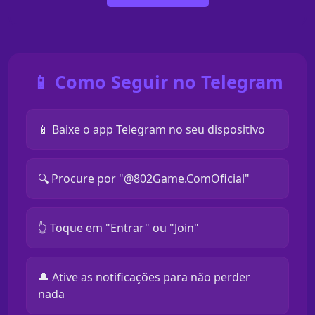
📱 Como Seguir no Telegram
📱 Baixe o app Telegram no seu dispositivo
🔍 Procure por "@802Game.ComOficial"
👆 Toque em "Entrar" ou "Join"
🔔 Ative as notificações para não perder
nada