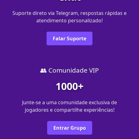
Suporte direto via Telegram, respostas rápidas e
atendimento personalizado!
Falar Suporte
👥 Comunidade VIP
1000+
Junte-se a uma comunidade exclusiva de
jogadores e compartilhe experiências!
Entrar Grupo