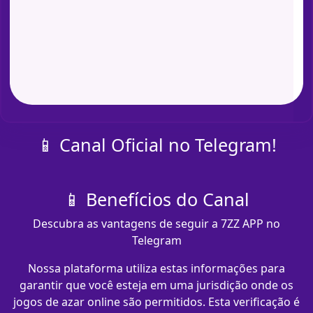
📱 Canal Oficial no Telegram!
📱 Benefícios do Canal
Descubra as vantagens de seguir a 7ZZ APP no
Telegram
Nossa plataforma utiliza estas informações para
garantir que você esteja em uma jurisdição onde os
jogos de azar online são permitidos. Esta verificação é