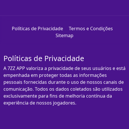
Políticas de Privacidade
Termos e Condições
Sitemap
Políticas de Privacidade
A 7ZZ APP valoriza a privacidade de seus usuários e está
empenhada em proteger todas as informações
pessoais fornecidas durante o uso de nossos canais de
comunicação. Todos os dados coletados são utilizados
exclusivamente para fins de melhoria contínua da
experiência de nossos jogadores.