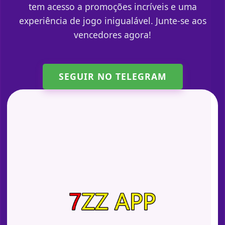
tem acesso a promoções incríveis e uma
experiência de jogo inigualável. Junte-se aos
vencedores agora!
SEGUIR NO TELEGRAM