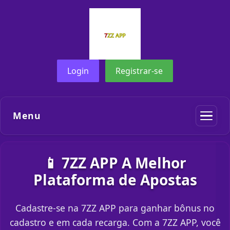
Login
Registrar-se
Menu
📱 7ZZ APP A Melhor
Plataforma de Apostas
Cadastre-se na 7ZZ APP para ganhar bônus no
cadastro e em cada recarga. Com a 7ZZ APP, você