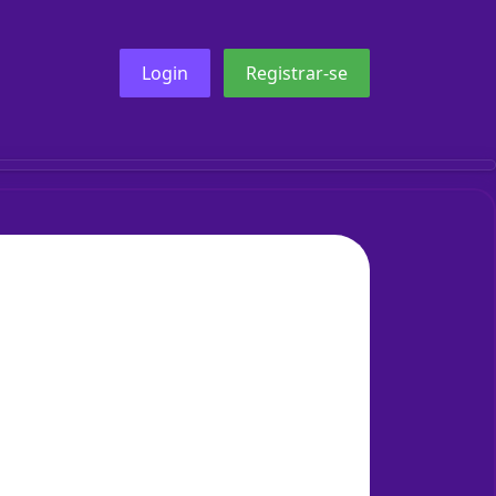
Login
Registrar-se