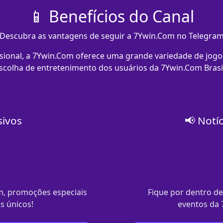
📱 Benefícios do Canal
Descubra as vantagens de seguir a 7Ywin.Com no Telegra
ional, a 7Ywin.Com oferece uma grande variedade de jogo
scolha de entretenimento dos usuários da 7Ywin.Com Brasil
sivos
📢 Notí
m, promoções especiais
Fique por dentro d
s únicos!
eventos da 