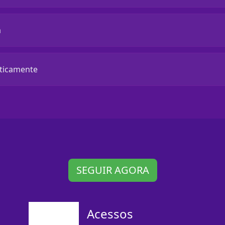
a
aticamente
SEGUIR AGORA
Acessos