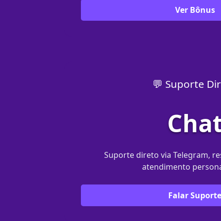
Ver Bônus
💬 Suporte Di
Cha
Suporte direto via Telegram, r
atendimento persona
Falar Suport