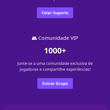
Falar Suporte
👥 Comunidade VIP
1000+
Junte-se a uma comunidade exclusiva de
jogadores e compartilhe experiências!
Entrar Grupo