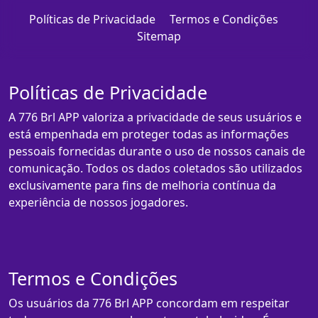
Políticas de Privacidade
Termos e Condições
Sitemap
Políticas de Privacidade
A 776 Brl APP valoriza a privacidade de seus usuários e
está empenhada em proteger todas as informações
pessoais fornecidas durante o uso de nossos canais de
comunicação. Todos os dados coletados são utilizados
exclusivamente para fins de melhoria contínua da
experiência de nossos jogadores.
Termos e Condições
Os usuários da 776 Brl APP concordam em respeitar