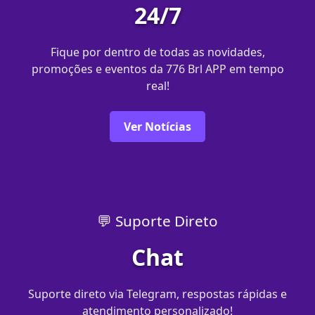
24/7
Fique por dentro de todas as novidades,
promoções e eventos da 776 Brl APP em tempo
real!
Ver Notícias
💬 Suporte Direto
Chat
Suporte direto via Telegram, respostas rápidas e
atendimento personalizado!