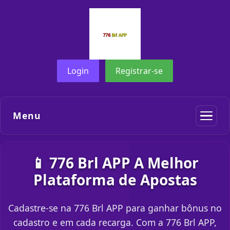
Login
Registrar-se
Menu
📱 776 Brl APP A Melhor
Plataforma de Apostas
Cadastre-se na 776 Brl APP para ganhar bônus no
cadastro e em cada recarga. Com a 776 Brl APP,