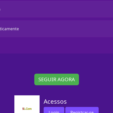
a
aticamente
SEGUIR AGORA
Acessos
Login
Registrar-se