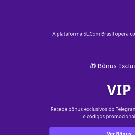
A plataforma 5L.Com Brasil opera c
🎁 Bônus Exclu
VIP
Receba bônus exclusivos do Telegra
e códigos promocionai
Ver Bônus