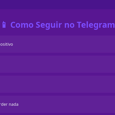
📱 Como Seguir no Telegram
ositivo
erder nada