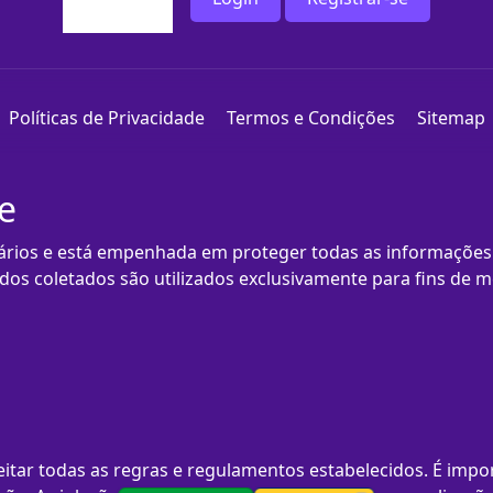
Políticas de Privacidade
Termos e Condições
Sitemap
de
uários e está empenhada em proteger todas as informações
os coletados são utilizados exclusivamente para fins de m
ar todas as regras e regulamentos estabelecidos. É impor