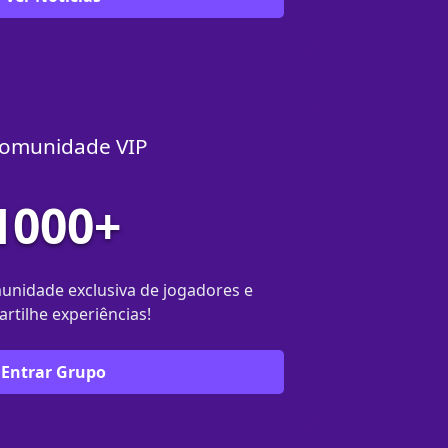
Comunidade VIP
1000+
unidade exclusiva de jogadores e
rtilhe experiências!
Entrar Grupo