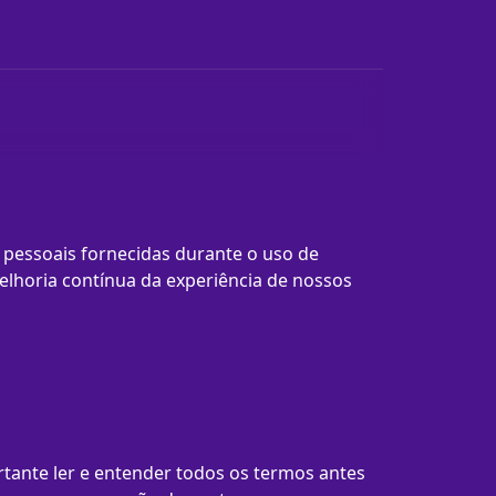
 pessoais fornecidas durante o uso de
elhoria contínua da experiência de nossos
tante ler e entender todos os termos antes