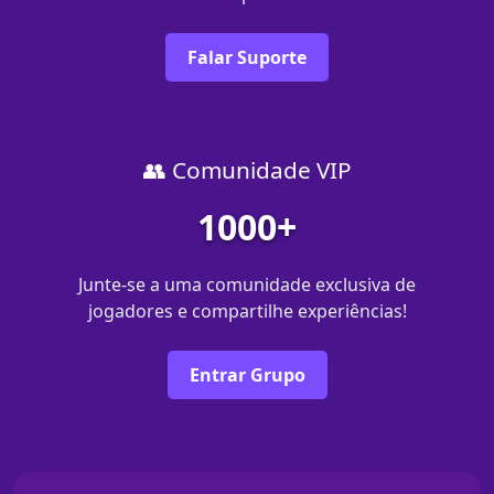
Falar Suporte
👥 Comunidade VIP
1000+
Junte-se a uma comunidade exclusiva de
jogadores e compartilhe experiências!
Entrar Grupo