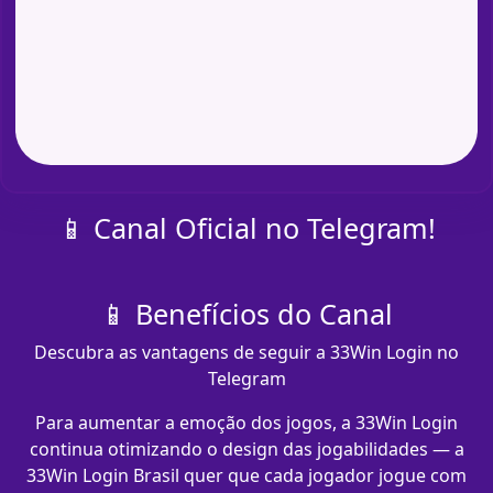
📱 Canal Oficial no Telegram!
📱 Benefícios do Canal
Descubra as vantagens de seguir a 33Win Login no
Telegram
Para aumentar a emoção dos jogos, a 33Win Login
continua otimizando o design das jogabilidades — a
33Win Login Brasil quer que cada jogador jogue com